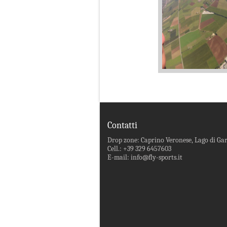
Contatti
Drop zone: Caprino Veronese, Lago di Ga
Cell.: +39 329 6457603
E-mail: info@fly-sports.it