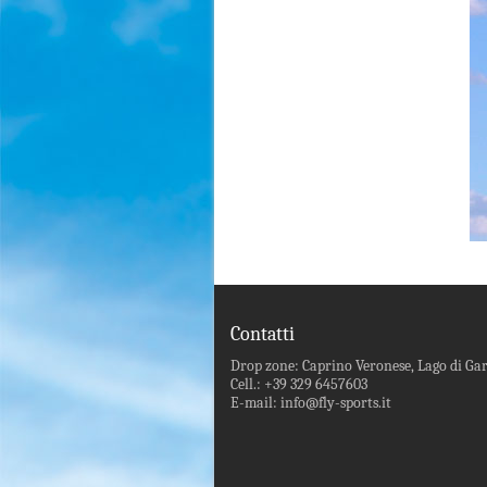
Contatti
Drop zone: Caprino Veronese, Lago di Ga
Cell.: +39 329 6457603
E-mail: info@fly-sports.it