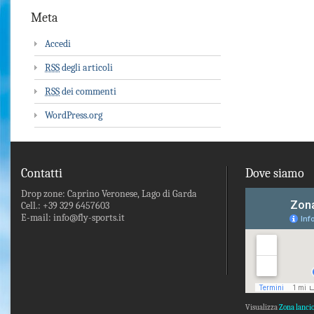
Meta
Accedi
RSS
degli articoli
RSS
dei commenti
WordPress.org
Contatti
Dove siamo
Drop zone: Caprino Veronese, Lago di Garda
Cell.: +39 329 6457603
E-mail: info@fly-sports.it
Visualizza
Zona lanci